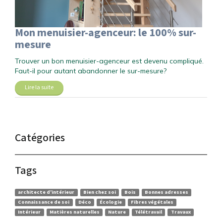
Mon menuisier-agenceur: le 100% sur-
mesure
Trouver un bon menuisier-agenceur est devenu compliqué.
Faut-il pour autant abandonner le sur-mesure?
Lire la suite
Catégories
Tags
architecte d'intérieur
Bien chez soi
Bois
Bonnes adresses
Connaissance de soi
Déco
Écologie
Fibres végétales
Intérieur
Matières naturelles
Nature
Télétravail
Travaux