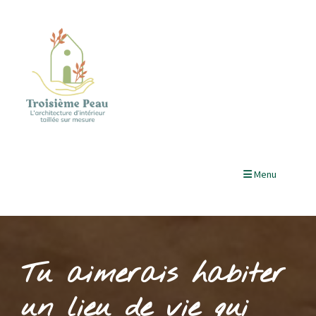
Menu
Tu aimerais habiter
un lieu de vie qui