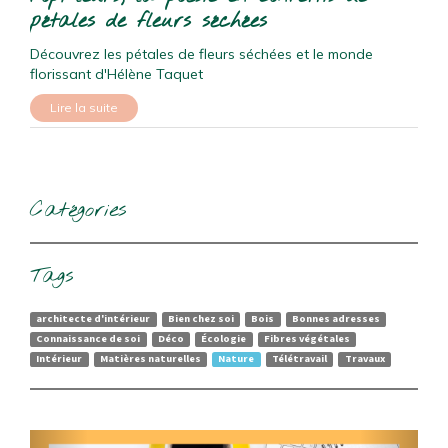
pétales de fleurs séchées
Découvrez les pétales de fleurs séchées et le monde
florissant d'Hélène Taquet
Lire la suite
Catégories
Tags
architecte d'intérieur
Bien chez soi
Bois
Bonnes adresses
Connaissance de soi
Déco
Écologie
Fibres végétales
Intérieur
Matières naturelles
Nature
Télétravail
Travaux
Précédent
Suivan